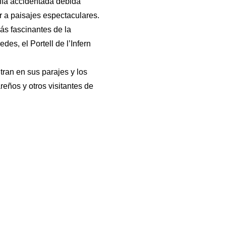
fía accidentada debida
ar a paisajes espectaculares.
ás fascinantes de la
des, el Portell de l’Infern
ran en sus parajes y los
reños y otros visitantes de