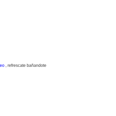
neo
, refrescate bañandote