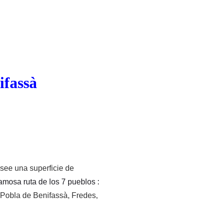
ifassà
see una superficie de
amosa ruta de los 7 pueblos :
a Pobla de Benifassà, Fredes,