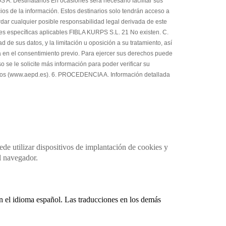
A. Destinatarios En ocasiones será necesario facilitar sus
ios de la información. Estos destinarios solo tendrán acceso a
rdar cualquier posible responsabilidad legal derivada de este
nes específicas aplicables FIBLA KURPS S.L. 21 No existen. C.
de sus datos, y la limitación u oposición a su tratamiento, así
da en el consentimiento previo. Para ejercer sus derechos puede
o se le solicite más información para poder verificar su
atos (www.aepd.es). 6. PROCEDENCIA A. Información detallada
ede utilizar dispositivos de implantación de cookies y
l navegador.
n el idioma español. Las traducciones en los demás