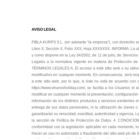
AVISO LEGAL
FIBLA KURPS S.L. (en adelante “la empresa”), con domicilio en AV CONSTITUCIO, 59, 43530, ALCANAR (TARRAGONA), y con NIF B43289974, inscrita en el Registro Mercantil de __________, Tomo XXXX, Libro X, Sección X, Folio XXX, Hoja XXXXXXX. INFORMA: La utilización del nombre de dominio https://www.vinarosholiday.com/ se encuentra debidamente registrado por la empresa, con todas las garantías, tal y como dispone en la Ley 34/2002, de 11 de julio, de Servicios de la Sociedad de la Información y del Comercio Electrónico. No obstante, se pone de manifiesto la plena adecuación de los presentes Términos Legales a la normativa vigente en materia de Protección de Datos, Comercio Electrónico, Condiciones Contratación, Propiedad Intelectual y demás disposiciones subsidiarias. 1. ACEPTACIÓN DE LOS TÉRMINOS LEGALES A. El acceso a este sitio web o su utilización en cualquier forma implica la aceptación de todas y cada una de los presentes Términos Legales, reservándose la empresa el derecho a modificarlos en cualquier momento. En consecuencia, será responsabilidad de todo visitante y/o Usuario, la atenta lectura de los Términos Legales de uso vigente en cada una de las ocasiones en que acceda a este sitio web, por lo que, si éste no está de acuerdo con cualquiera de los mismos aquí dispuestos, deberá abstenerse respecto al uso de la presente página web. 2. OBJETO A. Por medio de la web https://www.vinarosholiday.com/, se facilita a los Usuarios el acceso a diversos contenidos, servicios, información y datos (los "contenidos"), puestos a su disposición. La empresa se reserva el derecho de modificar en cualquier momento la presentación, configuración y localización de la página web, así como los contenidos, productos y servicios en él dispuestos. 3. CONDICIONES DE ACCESO A. El acceso a la información de los distintos productos y servicios existentes en el sitio web, así como a su navegación será libre y gratuita no exigiéndose por tanto a los Usuarios el pertinente registro con la consecuente entrega de sus datos personales, ni la utilización de claves o contraseñas. B. Cuando para el acceso a determinados contenidos o servicios sea necesario facilitar datos de carácter personal, los Usuarios garantizarán su veracidad, exactitud, autenticidad y vigencia. La empresa, dará a dichos datos el tratamiento automatizado que corresponda en función de su naturaleza o finalidad, en los términos indicados en la sección de Política de Protección de Datos. 4. CONDICIONES DE UTILIZACIÓN A. El Usuario se compromete a hacer un uso adecuado y lícito del sitio web así como de los contenidos y servicios, de conformidad con la legislación aplicable en cada momento, los Términos Legales del sitio web, la moral y buenas costumbres generalmente aceptadas y el orden público.El Usuario deberá abstenerse de: Hacer un uso no autorizado o fraudulento del sitio web y/o de los contenidos con fines o efectos ilícitos, prohibidos en los presentes Términos Legales, lesivos de los derechos e intereses de terceros, o que de cualquier 