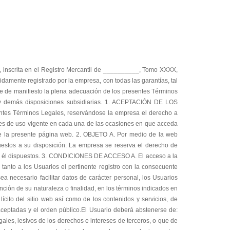
maciones contenidas en las páginas de la empresa, que pueden verse FIBLA KURPS S.L. 18 impedidos, dificultados o interrumpidos por factores o circunstancias que están fuera de su contro B. La empresa, podrá interrumpir el servicio o resolver de modo inmediato la relación con el Usuario si detecta un uso de su Portal o de cualquiera de los servicios ofertados en el mismo son contrarios a los presentes Términos Legales. C. La empresa, pone a disposición de los Usuarios una dirección de correo electrónico fiblakurps.sl@yahoo.com para que cualquier contenido que pueda afectar a la actividad de otros usuarios sea puesto de manifiesto, con la voluntad de rectificar el mismo en caso de ser apropiado. D. La empresa, no se hace responsable por daños, perjuicios, pérdidas, reclamaciones o gastos, producidos por: Interferencias, interrupciones, fallos, omisiones, averías telefónicas, retrasos, bloqueos o desconexiones en el funcionamiento del sistema electrónico, motivadas por deficiencias, sobrecargas y errores en las líneas y redes de telecomunicaciones, o por cualquier otra causa ajena al control de La empresa; Intromisiones ilegítimas mediante el uso de programas malignos de cualquier tipo y a través de cualquier medio de comunicación, tales como virus informáticos o cualesquiera otros; Abuso indebido o inadecuado de las páginas web de la empresa; Errores de seguridad o navegación producidos por un mal funcionamiento del navegador o por el uso de versiones no actualizadas del mismo. Los administradores de la empresa se reservan el derecho de retirar, total o parcialmente, cualquier contenido o información presente en la web. E. La empresa, excluye cualquier responsabilidad por los daños y perjuicios de toda naturaleza que pudieran deberse a la mala utilización de los servicios de libre disposición y uso por parte de los usuarios de la Web. Asimismo, la empresa queda exonerada de cualquier responsabilidad por el contenido e informaciones que puedan ser recibidas como consecuencia de los formularios de recogida de datos, estando los mismos únicamente para la prestación de los servicios descritos ofertados por la empresa; Servicios tales como comercio online y solicitud de presupuestos. Por otro lado, en caso de causar daños y perjuicios por un uso ilícito o incorrecto de dichos servicios, el usuario podrá ser reclamado por la empresa por dichos daños o perjuicios causados. 6. PROPIEDAD INTELECTUAL E INDUSTRIAL A. El Usuario reconoce y acepta que todas las marcas, nombres comerciales o signos distintivos, todos los derechos de propiedad industrial e intelectual, sobre los contenidos y/o cualesquiera otros elementos insertados en el página, son propiedad exclusiva de la empresa y/o de terceros, quienes tiene el derecho exclusivo de utilizarlos en el tráfico económico. En ningún caso el acceso a la página Web implica ningún tipo de renuncia, transmisión, licencia o cesión total ni parcial de dichos derechos, salvo que se establezca expresamente lo contrario. Los presentes Términos Legales de l