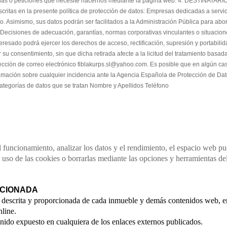
ias o peticiones que necesite hacernos mediante la página web. 4. DESTINATARIOS 
scritas en la presente política de protección de datos: Empresas dedicadas a servic
io. Asimismo, sus datos podrán ser facilitados a la Administración Pública para abo
. Decisiones de adecuación, garantías, normas corporativas vinculantes o situacio
sado podrá ejercer los derechos de acceso, rectificación, supresión y portabilidad 
 su consentimiento, sin que dicha retirada afecte a la licitud del tratamiento basa
irección de correo electrónico fiblakurps.sl@yahoo.com. Es posible que en algún cas
amación sobre cualquier incidencia ante la Agencia Española de Protección de D
 Categorías de datos que se tratan Nombre y Apellidos Teléfono
 funcionamiento, analizar los datos y el rendimiento, el espacio web pu
l uso de las cookies o borrarlas mediante las opciones y herramientas de
RCIONADA
 descrita y proporcionada de cada inmueble y demás contenidos web, e
line.
nido expuesto en cualquiera de los enlaces externos publicados.