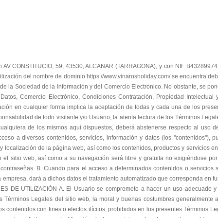
forma puedan dañar, inutilizar, sobrecargar, deteriorar o impedir la normal utilización de los servicios o los documentos, archivos y toda clase de contenidos almacenados en cualquier equipo informático; Acceder o intentar acceder a recursos o áreas restringidas del sitio web, sin cumplir las condiciones exigidas para dicho acceso; Provocar daños en los sistemas físicos o lógicos del sitio web, de sus proveedores o de terceros; Introducir o difundir en la red virus informáticos o cualesquiera otros sistemas físicos o lógicos que sean susceptibles de provocar daños en los sistemas físicos o lógicos de la empresa, de sus proveedores o de terceros FIBLA KURPS S.L. 17 Intentar acceder, utilizar y/o manipular los datos de la empresa, terceros proveedores y otros Usuarios; Reproducir o copiar, distribuir, permitir el acceso del público a través de cualquier modalidad de comunicación pública, transformar o modificar los contenidos, a menos que se cuente con la autorización expresa del titular de los correspondientes derechos o ello resulte legalmente permitido; Suprimir, ocultar o manipular las notas sobre derechos de propiedad intelectual o industrial y demás datos identificativos de los derechos de la empresa o de terceros incorporados a los contenidos, así como los dispositivos técnicos de protección o cualesquiera mecanismos de información que puedan insertarse en los contenidos; intentar obtener datos personales distintos a los que está autorizado a conocer, empleando para ello medios o procedimientos ilícitos, fraudulentos o que puedan causar cualquier tipo de daño. (Véase Virus, troyanos, bug´s, Worms, etc) En particular, y a título meramente indicativo y no exhaustivo, el Usuario se compromete a no transmitir, difundir o poner a disposición de terceros informaciones, datos, contenidos, mensajes, gráficos, dibujos, archivos de sonido y/o imagen, fotografías, grabaciones, software y, en general, cualquier clase de material que: De cualquier forma sea contrario, menosprecie o atente contra los derechos fundamentales y las libertades públicas reconocidas constitucionalmente, en los Tratados Internacionales y en el resto de la legislación; Induzca, incite o promueva actuaciones delictivas, denigratorias, difamatorias, violentas o, en general, contrarias a la ley, a la moral, a las buenas costumbres generalmente aceptadas o al orden público; Induzca, incite o promueva actuaciones, actitudes o pensamientos discriminatorios por razón de sexo, raza, religión, creencias, edad o condición; Incorpore, ponga a disposición o permita acceder a productos, elementos, mensajes y/o servicios delictivos, violentos, ofensivos, nocivos, degradantes o, en general, contrarios a la ley, a la moral y a las buenas costumbres generalmente aceptadas o al orden público; Induzca o pueda inducir a un estado inaceptable de ansiedad o temor; Induzca o incite a involucrarse en prácticas peligrosas, de riesgo o nocivas para la salud y el equilibrio psíquico; Se encuentra protegido por la legislación en materia de protección intelectual o industrial perteneciente a la empresa o a terceros sin que haya sido autorizado el uso que se pretenda hacer; Sea contrario al honor, a la intimidad personal y familiar o a la propia imagen de las personas; Constituya cualquier tipo de publicidad; Incluya cualquier tipo de virus o programa que impida el normal funcionamiento del sitio web. B. Cuando para el acceso a determinados contenidos o servicios sea necesario facilitar datos de carácter personal, los Usuarios garantizarán su veracidad, exactitud, autenticidad y vigencia. La empresa, dará a dichos datos el tratamiento automatizado que corresponda en función de su naturaleza o finalidad, en los términos indicados en la sección de Política de Protección de Datos. 5. RESPONSABILIDADES A. La empresa no garantiza el acceso continuado, ni la correcta visualización, descarga o utilidad de los elementos e infor